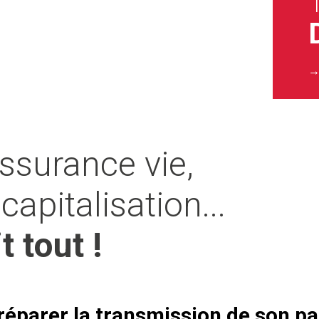
ssurance vie,
capitalisation...
t tout !
réparer la transmission de son p