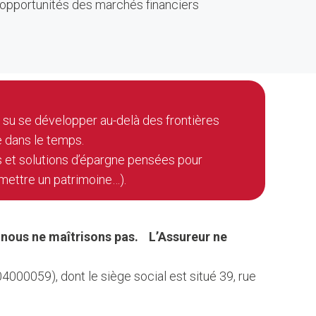
s opportunités des marchés financiers
 a su se développer au-delà des frontières
e dans le temps.
es et solutions d’épargne pensées pour
smettre un patrimoine…).
e nous ne maîtrisons pas. L’Assureur ne
000059), dont le siège social est situé 39, rue