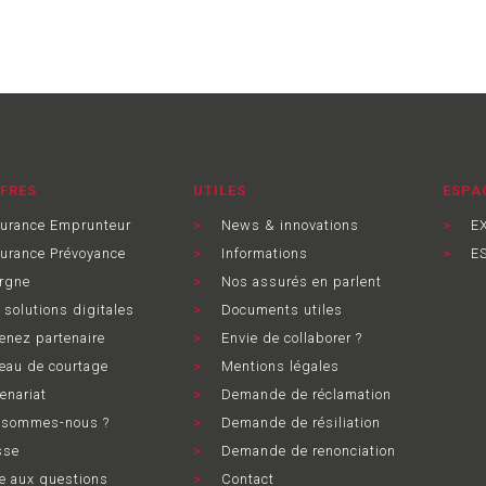
FRES
UTILES
ESPA
urance Emprunteur
News & innovations
EX
rance Prévoyance
Informations
ES
rgne
Nos assurés en parlent
solutions digitales
Documents utiles
nez partenaire
Envie de collaborer ?
au de courtage
Mentions légales
enariat
Demande de réclamation
 sommes-nous ?
Demande de résiliation
sse
Demande de renonciation
e aux questions
Contact