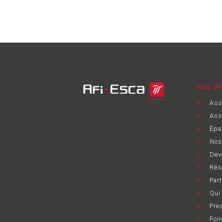
NOS OF
Ass
Assu
Épa
Nos 
Deve
Rése
Part
Qui
Pre
Foir