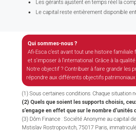
Les gérants ajustent en temps réel la comp
Le capital reste entièrement disponible en
Qui sommes-nous ?
Afi-Esca c’est avant tout une histoire familiale
et s’imposer à l’international. Grâce à la quali
Notre objectif ? Contribuer à faire grandir les
répondre aux différents objectifs patrimoniaux 
(1) Sous certaines conditions. Chaque situation 
(2) Quels que soient les supports choisis, c
s’engage en effet que sur le nombre d’unités 
(3) Dôm Finance : Société Anonyme au capital de 
Mstislav Rostropovitch, 75017 Paris, immatricu