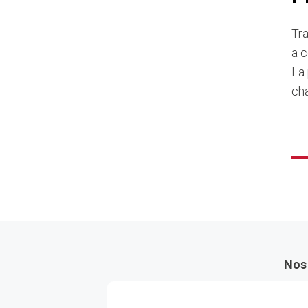
Tra
a c
La 
cha
Nos 