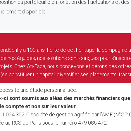
osition du portefeuille en fonction des fluctuations et de
tièrement disponible
 fondée il y a 103 ans. Forte de cet héritage, la compagnie
té de nos équipes, nos solutions sont conçues pour s’inscrir
 projets. Chez Afi-Esca, nous concevons et gérons des offr
(se constituer un capital, diversifier ses placements, tran
nécessite une étude personnalisée.
eux-ci sont soumis aux aléas des marchés financiers qu
de compte et non sur leur valeur.
1 024 302 €, société de gestion agréée par l’AMF (N°GP 04
lée au RCS de Paris sous le numéro 479 086 472