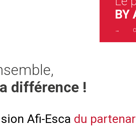
Le p
BY 
C
ensemble,
a différence !
ision Afi-Esca
du partenar