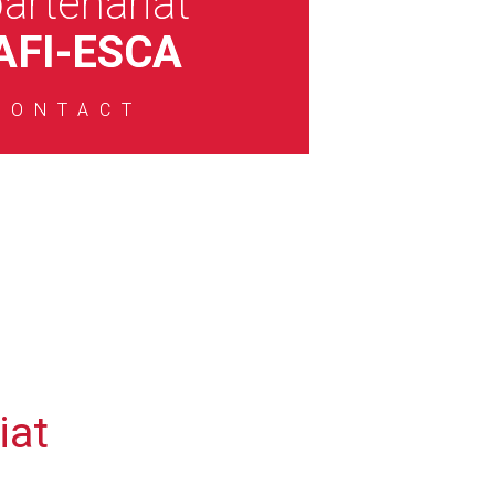
artenariat
AFI-ESCA
ONTACT
iat