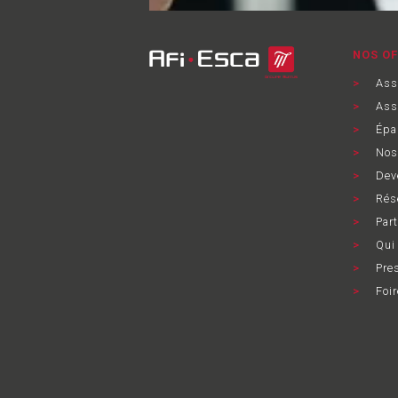
NOS OF
Ass
Assu
Épa
Nos 
Deve
Rése
Part
Qui
Pre
Foir