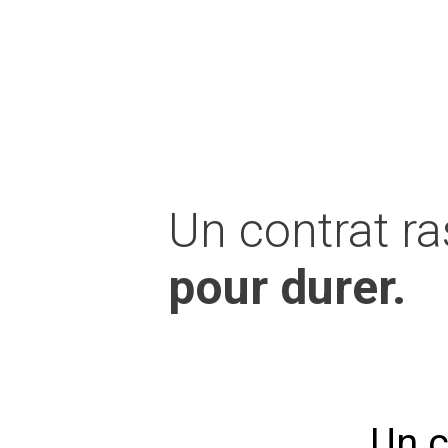
Un contrat r
pour durer.
Un c