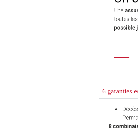
Une
assu
toutes les
possible 
6 garanties e
Décès,
Perman
8 combinais