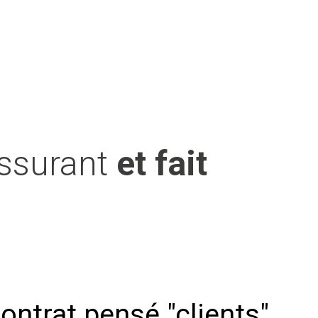
assurant
et fait
ontrat pensé "clients"