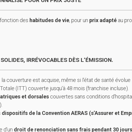
ONNALISÉ POUR UN PRIX JUSTE
n fonction des
habitudes de vie
, pour un
prix adapté
au pro
SOLIDES, IRRÉVOCABLES DÈS L’ÉMISSION.
 la couverture est acquise, même si l’état de santé évolue a
otale (ITT) couverte jusqu'à 48 mois (franchise incluse).
iatriques et dorsales
couvertes sans conditions d'hospital
.
s
dispositifs de la Convention AERAS (s’Assurer et Em
e d’un
droit de renonciation sans frais pendant 30 jour