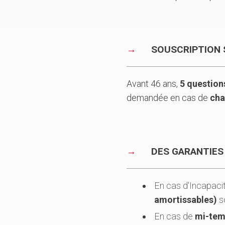
SOUSCRIPTION 
Avant 46 ans,
5 question
demandée en cas de
cha
DES GARANTIES
En cas d'Incapacit
amortissables)
so
En cas de
mi-tem