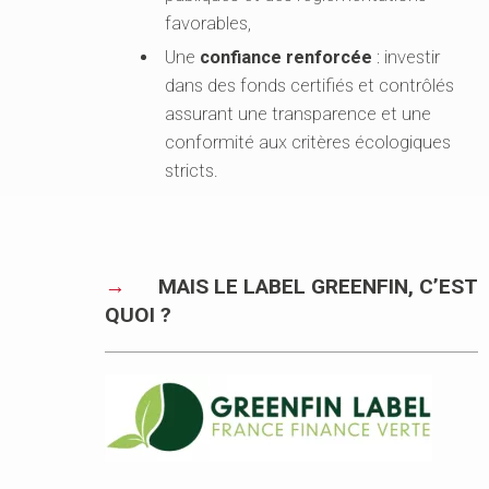
favorables,
Une
confiance renforcée
: investir
dans des fonds certifiés et contrôlés
assurant une transparence et une
conformité aux critères écologiques
stricts.
QUI SOMMES-NOUS ?
+
NOS SOLUTIONS
+
MAIS LE LABEL GREENFIN, C’EST
QUOI ?
ACTUALITÉS
DEVENEZ PARTENAIRE
+