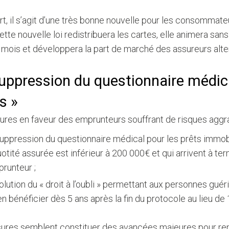
rt, il s’agit d’une très bonne nouvelle pour les consommateur
ette nouvelle loi redistribuera les cartes, elle animera san
 mois et développera la part de marché des assureurs alte
suppression du questionnaire médic
s »
res en faveur des emprunteurs souffrant de risques aggra
uppression du questionnaire médical pour les prêts immobil
uotité assurée est inférieur à 200 000€ et qui arrivent à te
prunteur ;
olution du « droit à l’oubli » permettant aux personnes guéri
en bénéficier dès 5 ans après la fin du protocole au lieu de 
ures semblent constituer des avancées majeures pour rendr