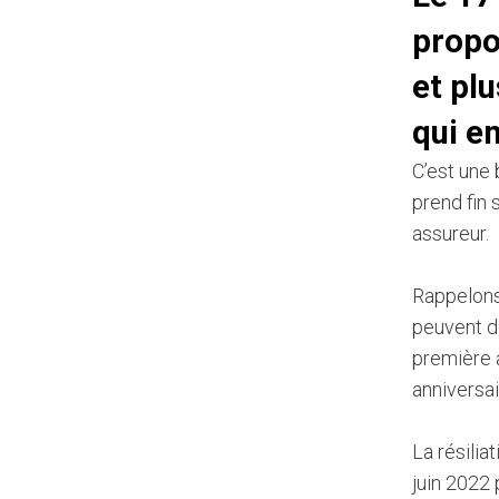
propos
et pl
qui e
C’est une 
prend fin 
assureur.
Rappelons 
peuvent d
première 
anniversai
La résilia
juin 2022 