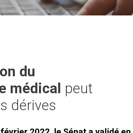
ion du
e médical
peut
s dérives
 février 2022, le Sénat a validé en