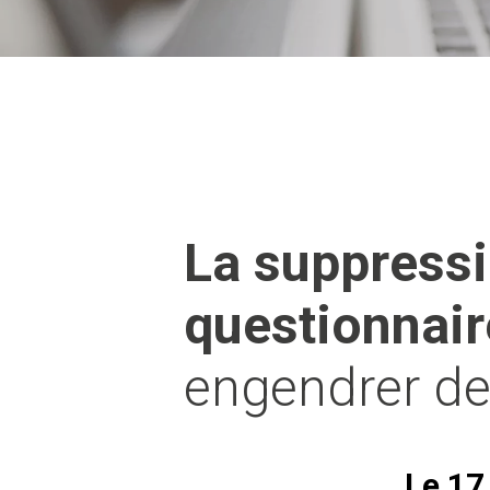
La suppress
questionnair
engendrer de
Le 17