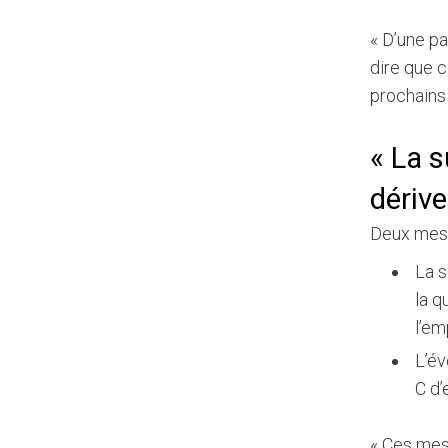
« D’une pa
dire que c
prochains
« La 
dérive
Deux mesu
La s
la q
l’em
L’év
C d’
« Ces mes