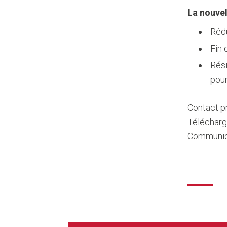
La nouvel
Rédu
Fin 
Rési
pour
Contact p
Télécharg
Communiq