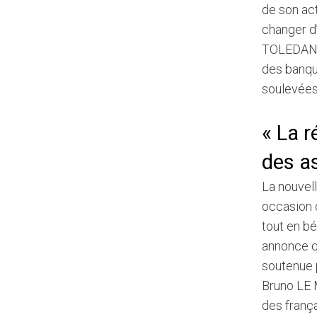
de son act
changer d’
TOLEDANO,
des banque
soulevées 
« La r
des as
La nouvell
occasion 
tout en bé
annonce q
soutenue 
Bruno LE M
des frança