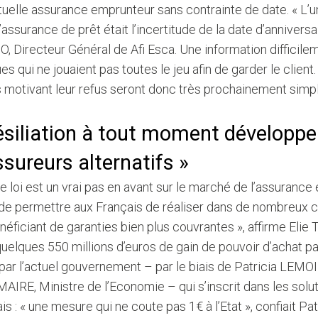
uelle assurance emprunteur sans contrainte de date. « L’u
assurance de prêt était l’incertitude de la date d’anniversai
 Directeur Général de Afi Esca. Une information difficile
s qui ne jouaient pas toutes le jeu afin de garder le clien
motivant leur refus seront donc très prochainement simpli
ésiliation à tout moment développe
sureurs alternatifs »
e loi est un vrai pas en avant sur le marché de l’assurance 
de permettre aux Français de réaliser dans de nombreux 
néficiant de garanties bien plus couvrantes », affirme El
uelques 550 millions d’euros de gain de pouvoir d’achat 
par l’actuel gouvernement – par le biais de Patricia LEMO
AIRE, Ministre de l’Economie – qui s’inscrit dans les solu
is : « une mesure qui ne coute pas 1€ à l’Etat », confiait P