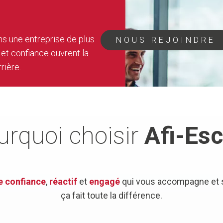
ans une entreprise de plus
NOUS REJOINDRE
 et confiance ouvrent la
rière.
urquoi choisir
Afi-Esc
e confiance
,
réactif
et
engagé
qui vous accompagne et s
ça fait toute la différence.