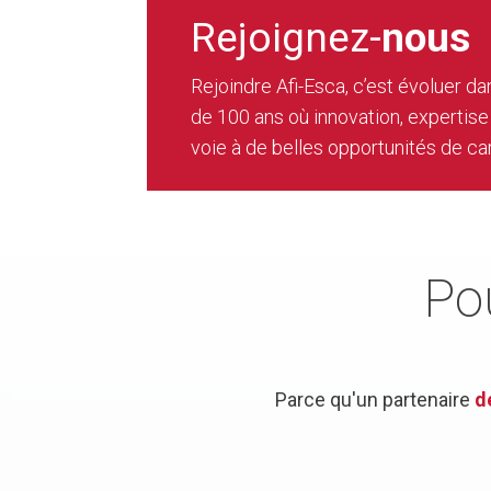
Rejoignez-
nous
Rejoindre Afi-Esca, c’est évoluer d
de 100 ans où innovation, expertise
voie à de belles opportunités de car
Po
Parce qu'un partenaire
d