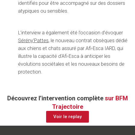
DEVENEZ PARTENAIRE
identifiés pour être accompagné sur des dossiers
+
atypiques ou sensibles.
L’interview a également été l’occasion d’évoquer
Sérény’Pattes
, le nouveau contrat obsèques dédié
aux chiens et chats assuré par Afi-Esca IARD, qui
illustre la capacité d’Afi-Esca à anticiper les
évolutions sociétales et les nouveaux besoins de
protection.
Découvrez l’intervention complète
sur BFM
Trajectoire
Voir le replay