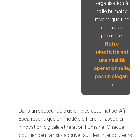
organisation à
taille humaine
revendique une
culture de
proximité.
Notre
réactivité est
une réalité
opérationnelle,
pas un slogan.
QUI SOMMES-NOUS ?
+
»
NOS SOLUTIONS
+
Dans un secteur de plus en plus automatisé, Afi-
Esca revendique un modèle différent : associer
ACTUALITÉS
innovation digitale et relation humaine. Chaque
courtier peut ainsi s’appuyer sur des interlocuteurs